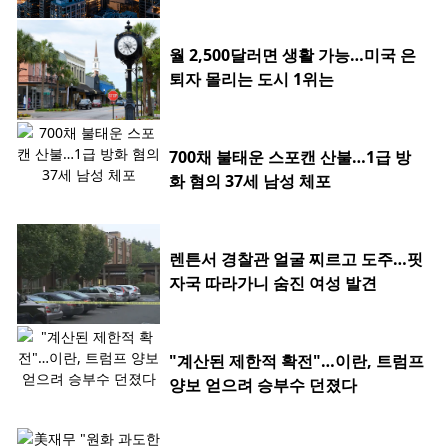
월 2,500달러면 생활 가능…미국 은
퇴자 몰리는 도시 1위는
700채 불태운 스포캔 산불…1급 방
화 혐의 37세 남성 체포
렌튼서 경찰관 얼굴 찌르고 도주…핏
자국 따라가니 숨진 여성 발견
"계산된 제한적 확전"…이란, 트럼프
양보 얻으려 승부수 던졌다