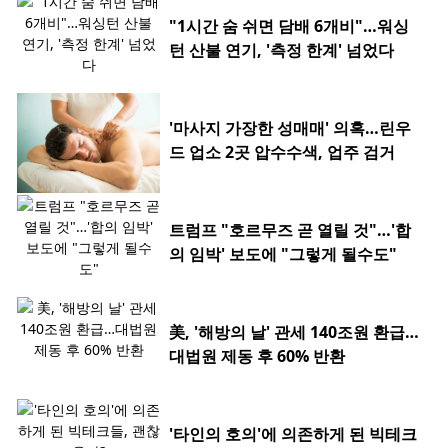
"1시간 숨 쉬면 담배 6개비"…워싱
턴 산불 연기, '측정 한계' 넘었다
'마사지 가장한 성매매' 의혹…린우
드 업소 2곳 압수수색, 업주 검거
트럼프 "호르무즈 곧 열릴 것"…'합
의 임박' 보도에 "그렇게 될수도"
美, '해방의 날' 관세 140조원 환급…
대법원 제동 후 60% 반환
'타인의 호의'에 의존하게 된 빅테크