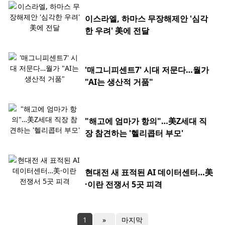
이스라엘, 하마스 무장해제안 '심각
한 우려' 美에 전달
'매그니피센트7' 시대 저문다…월가
"AI는 생산적 거품"
"해고에 엄마가 항의"…美Z세대 직
장 참견하는 '헬리콥터 부모'
현대전 새 표적된 AI 데이터센터…美
·이란 전쟁서 5곳 피격
1
»
마지막