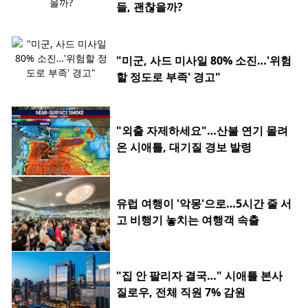
들, 괜찮을까?
"미군, 사드 미사일 80% 소진…'위험
할 정도로 부족' 경고"
"외출 자제하세요"…산불 연기 몰려
온 시애틀, 대기질 경보 발령
유럽 여행이 '악몽'으로…5시간 줄 서
고 비행기 놓치는 여행객 속출
"집 안 팔리자 결국…" 시애틀 본사
질로우, 전체 직원 7% 감원