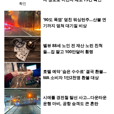
'90도 폭염' 덮친 워싱턴주…산불 연
기까지 덮쳐 대기질 비상
벨뷰 88세 노인 전 재산 노린 친척
들…집 팔고 100만달러 횡령
호텔 예약 '숨은 수수료' 결국 환불…
WA 소비자 1만2천명 환불 대상
시애틀 경전철 탈선 사고…다운타운
운행 마비, 공항 승객도 큰 혼란