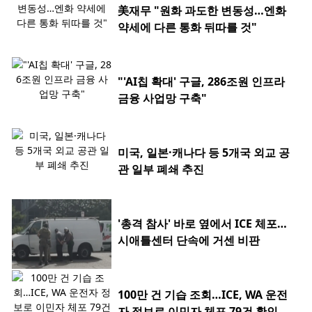
美재무 "원화 과도한 변동성…엔화
약세에 다른 통화 뒤따를 것"
"'AI칩 확대' 구글, 286조원 인프라
금융 사업망 구축"
미국, 일본·캐나다 등 5개국 외교 공
관 일부 폐쇄 추진
'총격 참사' 바로 옆에서 ICE 체포…
시애틀센터 단속에 거센 비판
100만 건 기습 조회…ICE, WA 운전
자 정보로 이민자 체포 79건 확인