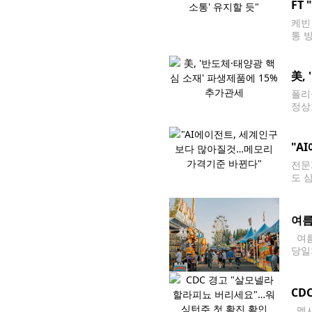
FT
케빈
통 
장은
연준
美,
폴리
정상
집무
연합
"A
전문
도 
니아주
계 
여름
여름
당일
sa
CD
멕시