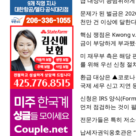
급 대상이 광범위하게 
문제가 된 벌금은 202
천만 건 이상에 달한다
핵심 쟁점은 Kwong 
금이 부당하게 부과됐을
미 재무부 측은 해당 
를 위해 우선 신청 절
환급 대상은 ▲코로나 
국제 세무 신고 지연 
신청은 IRS 양식(Fo
먼저 점검하는 것이 
전문가들은 특히 저소
납세자권익옹호관은 “