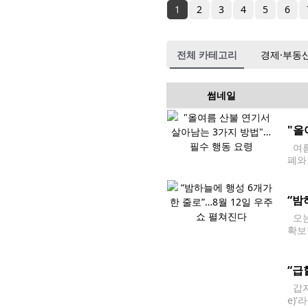
1
2
3
4
5
6
전체 카테고리
경제·부동
썸네일
"올
여름
폐와
질 
“밤
오는
확보
르면
“급
갑자
e)