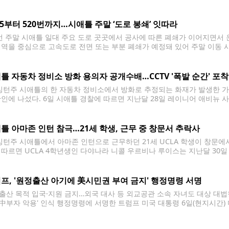
 전문가들은 가능한 한 피해야 할 방법으로 꼽는다. 캐시 어드밴스는 신
405부터 520번까지…시애틀 주말 ‘도로 봉쇄’ 잇따라
 주말 시애틀 일대 주요 도로 곳곳에서 공사에 따른 폐쇄가 이어지면서 
지역을 중심으로 고속도로 전면 또는 부분 폐쇄가 예정돼 있어 주말 이동 시
따르면 가장 큰 영향을 받는 구간은 렌턴에서 벨뷰를 잇는 북쪽 방향 405번 주
틀 자동차 정비소 방화 용의자 공개수배…CCTV '폭발 순간' 포착
턴주 시애틀의 한 자동차 정비소에서 방화로 추정되는 화재가 발생한 가운
확인에 나섰다. 6일 시애틀 경찰에 따르면 지난달 28일 레이니어 애비뉴 
 개러지(Ant's Community Garage)'에서 화재가 발생했다. 경찰이
병이나 용기로
틀 아마존 인턴 참극…21세 학생, 근무 중 창문서 추락사
턴주 시애틀에서 아마존 인턴으로 근무하던 21세 UCLA 학생이 창문에
 따르면 UCLA 4학년생인 다야나라 니콜 우르비나 루이스는 지난달 30일
 판정됐다. 현지 경찰 등에 따르면 우르비나 루이스는 시애틀의 버크-길먼
사고 장소는
프, '원정출산 아기에 美시민권 부여 금지' 행정명령 서명
출산 목적 입국·지원 금지…외국 대사 등 외교공관 소속 자녀도 대상 대법
'中부자 악용' 인식 행정명령에 서명한 트럼프 미국 대통령 6일(현지시간) 
 대통령이 서명한 행정명령을 공개하고 있다. [EPA=연합뉴스. 재판매 및 
 자녀의 미국