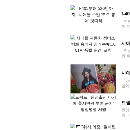
금융
I-
이번
드 
에 
시애
워싱
원 
뮤니티
에 
시애
워싱
실에
고로
한 
트럼
원정
환…
미국
간)