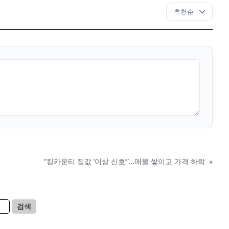
“킹카운티 집값 ‘이상 신호’”…매물 쌓이고 가격 하락
»
검색