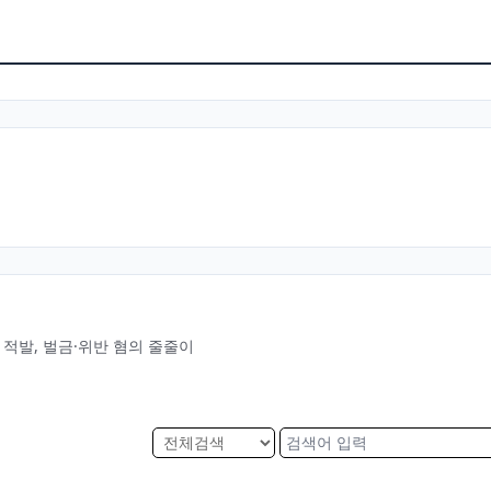
행 적발, 벌금·위반 혐의 줄줄이