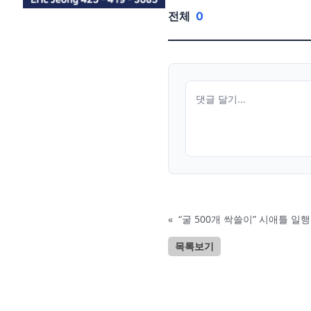
전체
0
«
“굴 500개 싹쓸이” 시애틀 일
목록보기