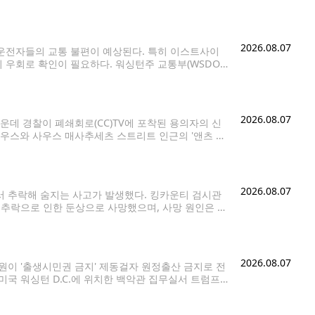
용카드로 현금을 구매하는 것과 같은 개념이다.
2026.08.07
운전자들의 교통 불편이 예상된다. 특히 이스트사이
 우회로 확인이 필요하다. 워싱턴주 교통부(WSDOT)
간고속도로(I-405)다. 7일(금) 오후
2026.08.07
데 경찰이 폐쇄회로(CC)TV에 포착된 용의자의 신
사우스와 사우스 매사추세츠 스트리트 인근의 '앤츠 커
 확보한 CCTV 영상에는 한 남성이 이날 오후 1시께 왼손
2026.08.07
서 추락해 숨지는 사고가 발생했다. 킹카운티 검시관
 추락으로 인한 둔상으로 사망했으며, 사망 원인은 사
 트레일로 추락해 크게 다친 것으로 알려졌다. 정확
2026.08.07
원이 '출생시민권 금지' 제동걸자 원정출산 금지로 전
미국 워싱턴 D.C.에 위치한 백악관 집무실서 트럼프
DB 금지] 도널드 트럼프 미국 대통령이 6일(현지시