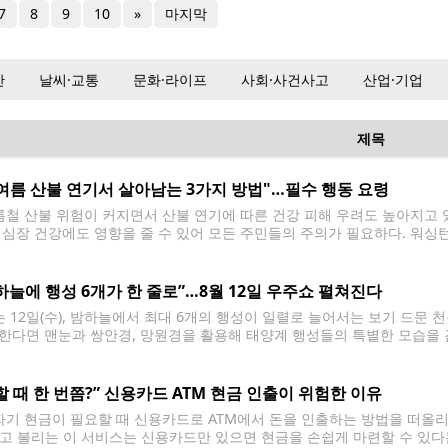
7
8
9
10
»
마지막
산
날씨·교통
문화·라이프
사회·사건사고
산업·기업
제목
여름 산불 연기서 살아남는 3가지 방법"…필수 행동 요령
철 산불 위험이 커지면서 산불 연기에 따른 건강 피해 우려도 높아지고 있
 심장 건강에도 영향을 줄 수 있어 모든 주민들의 주의가 필요하다. 워싱
확인 ▲야외 활동 줄이기 ▲실내 청정 공간 마련 등 3가지
하늘에 행성 6개가 한 줄로”…8월 12일 우주쇼 펼쳐진다
 12일(수), 밤하늘에서 최대 6개의 행성이 일렬로 늘어서는 보기 드문 
한다면 맨눈과 쌍안경, 망원경을 활용해 태양계 행성들의 특별한 모습을 감상
 평소 밤하늘에서는 한 번에 2~3개의 행성을 볼 수 있지만, 이번에는 여
할 때 한 번쯤?” 신용카드 ATM 현금 인출이 위험한 이유
기 현금이 필요할 때 신용카드로 ATM에서 돈을 인출하는 방법을 떠올리는 사
’라고 불리는 이 서비스는 신용카드만 있으면 현금을 손쉽게 마련할 수 있다