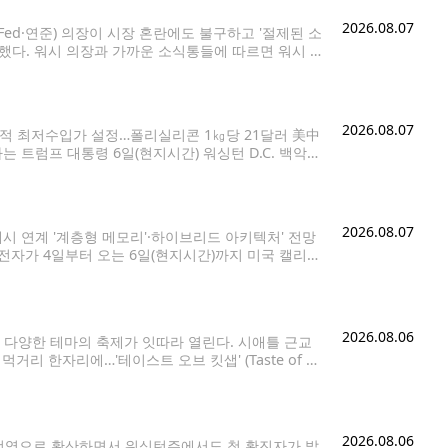
2026.08.07
Fed·연준) 의장이 시장 혼란에도 불구하고 '절제된 소
도했다. 워시 의장과 가까운 소식통들에 따르면 워시 의
라는 자신의 핵심 메시지를 충분히 강조하지 못한 점과
2026.08.07
적 최저수입가 설정…폴리실리콘 1㎏당 21달러 美中
트럼프 대통령 6일(현지시간) 워싱턴 D.C. 백악관
이 트럼프 대통령의 발언을 지켜보고 있다. [AFP=
2026.08.07
래시 연계 '계층형 메모리'·하이브리드 아키텍처' 전망
삼성전자가 4일부터 오는 6일(현지시간)까지 미국 캘리포
 아키텍처인 'zHBM'과 'zNAND-O'의 목업을 업
2026.08.06
등 다양한 테마의 축제가 잇따라 열린다. 시애틀 근교
한자리에…'테이스트 오브 킷샙' (Taste of Kit
 열린다. 남부식 바비큐부터 태국
2026.08.06
국 전역으로 확산하면서 워싱턴주에서도 첫 확진자가 발