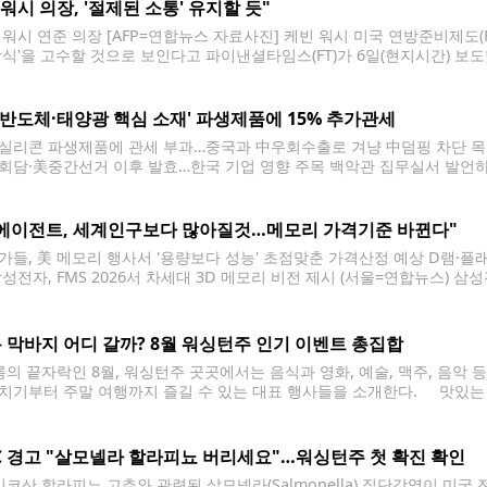
 "워시 의장, '절제된 소통' 유지할 듯"
 워시 연준 의장 [AFP=연합뉴스 자료사진] 케빈 워시 미국 연방준비제도(
방식'을 고수할 것으로 보인다고 파이낸셜타임스(FT)가 6일(현지시간) 보
 취임 후 첫 10주 동안 일부 실수를 저질렀음을 인정했다. 물가 안정이
 개혁을
 '반도체·태양광 핵심 소재' 파생제품에 15% 추가관세
실리콘 파생제품에 관세 부과…중국과 中우회수출로 겨냥 中덤핑 차단 목
회담·美중간선거 이후 발효…한국 기업 영향 주목 백악관 집무실서 발언하는 
실서 백악관 부비서실장 스티븐 밀러(왼쪽)와 미국 상무장관 하워드 러트닉
뉴스. 재판매 및 DB 금지] 도널드 트럼프
I에이전트, 세계인구보다 많아질것…메모리 가격기준 바뀐다"
가들, 美 메모리 행사서 '용량보다 성능' 초점맞춘 가격산정 예상 D램·플
삼성전자, FMS 2026서 차세대 3D 메모리 비전 제시 (서울=연합뉴스) 
 산타클라라 컨벤션센터에서 열린 'FMS 2026'에 참가해 차세대 3D 메모리
최초로 공개하고 AI 시대를 이끌 차세대
 막바지 어디 갈까? 8월 워싱턴주 인기 이벤트 총집합
의 끝자락인 8월, 워싱턴주 곳곳에서는 음식과 영화, 예술, 맥주, 음악 
치기부터 주말 여행까지 즐길 수 있는 대표 행사들을 소개한다. 맛있는 먹거리 
p) 브레머턴 워터프런트에서는 8월 7~8일 이틀간 '테이스트 오브 킷샙'이
C 경고 "살모넬라 할라피뇨 버리세요"…워싱턴주 첫 확진 확인
코산 할라피뇨 고추와 관련된 살모넬라(Salmonella) 집단감염이 미