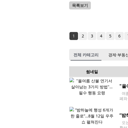
목록보기
1
2
3
4
5
6
전체 카테고리
경제·부동
썸네일
"올
여름
폐와
질 
“밤
오는
확보