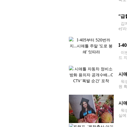
르면
“급
갑자
e)
금융
I-
이번
드 
에 
시애
워싱
원 
뮤니티
에 
시애
워싱
실에
고로
한 