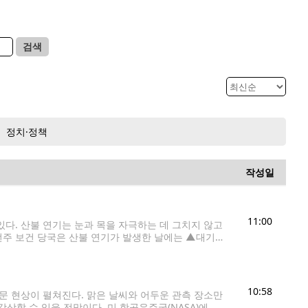
검색
정치·정책
작성일
11:00
다. 산불 연기는 눈과 목을 자극하는 데 그치지 않고
턴주 보건 당국은 산불 연기가 발생한 날에는 ▲대기
10:58
천문 현상이 펼쳐진다. 맑은 날씨와 어두운 관측 장소만
할 수 있을 전망이다. 미 항공우주국(NASA)에 따