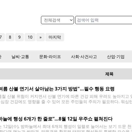
7
8
9
10
»
마지막
산
날씨·교통
문화·라이프
사회·사건사고
산업·기업
제목
여름 산불 연기서 살아남는 3가지 방법"…필수 행동 요령
철 산불 위험이 커지면서 산불 연기에 따른 건강 피해 우려도 높아지고 있
 심장 건강에도 영향을 줄 수 있어 모든 주민들의 주의가 필요하다. 워싱
확인 ▲야외 활동 줄이기 ▲실내 청정 공간 마련 등 3가지
하늘에 행성 6개가 한 줄로”…8월 12일 우주쇼 펼쳐진다
 12일(수), 밤하늘에서 최대 6개의 행성이 일렬로 늘어서는 보기 드문 
한다면 맨눈과 쌍안경, 망원경을 활용해 태양계 행성들의 특별한 모습을 감상