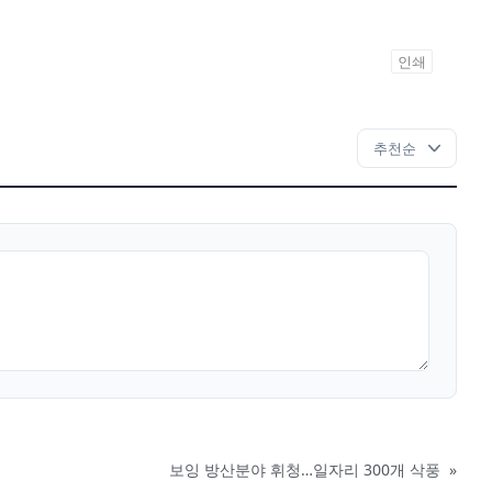
인쇄
보잉 방산분야 휘청…일자리 300개 삭풍
»