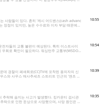
러 행성이 비슷한 방향에 모이는
10:55
람들이 있다. 흔히 ‘캐시 어드밴스(cash advanc
는 장점이 있지만, 높은 수수료와 이자 부담 때문에
용카드로 현금을 구매하는 것과 같은 개념이다.
10:54
운전자들의 교통 불편이 예상된다. 특히 이스트사이
 우회로 확인이 필요하다. 워싱턴주 교통부(WSDOT)
간고속도로(I-405)다. 7일(금) 오후
10:39
데 경찰이 폐쇄회로(CC)TV에 포착된 용의자의 신
사우스와 사우스 매사추세츠 스트리트 인근의 '앤츠 커
 확보한 CCTV 영상에는 한 남성이 이날 오후 1시께 왼손
10:35
서 추락해 숨지는 사고가 발생했다. 킹카운티 검시관
 추락으로 인한 둔상으로 사망했으며, 사망 원인은 사
 트레일로 추락해 크게 다친 것으로 알려졌다. 정확