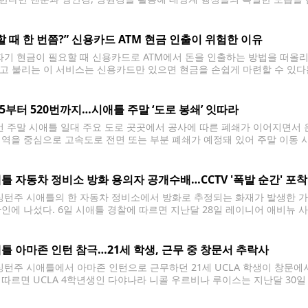
 평소 밤하늘에서는 한 번에 2~3개의 행성을 볼 수 있지만, 이번에는 여
할 때 한 번쯤?” 신용카드 ATM 현금 인출이 위험한 이유
기 현금이 필요할 때 신용카드로 ATM에서 돈을 인출하는 방법을 떠올리는 사
’라고 불리는 이 서비스는 신용카드만 있으면 현금을 손쉽게 마련할 수 있다
 전문가들은 가능한 한 피해야 할 방법으로 꼽는다. 캐시 어드밴스는 신
405부터 520번까지…시애틀 주말 ‘도로 봉쇄’ 잇따라
 주말 시애틀 일대 주요 도로 곳곳에서 공사에 따른 폐쇄가 이어지면서 
지역을 중심으로 고속도로 전면 또는 부분 폐쇄가 예정돼 있어 주말 이동 시
따르면 가장 큰 영향을 받는 구간은 렌턴에서 벨뷰를 잇는 북쪽 방향 405번 주
틀 자동차 정비소 방화 용의자 공개수배…CCTV '폭발 순간' 포착
턴주 시애틀의 한 자동차 정비소에서 방화로 추정되는 화재가 발생한 가운
확인에 나섰다. 6일 시애틀 경찰에 따르면 지난달 28일 레이니어 애비뉴 
 개러지(Ant's Community Garage)'에서 화재가 발생했다. 경찰이
병이나 용기로
틀 아마존 인턴 참극…21세 학생, 근무 중 창문서 추락사
턴주 시애틀에서 아마존 인턴으로 근무하던 21세 UCLA 학생이 창문에
 따르면 UCLA 4학년생인 다야나라 니콜 우르비나 루이스는 지난달 30일
 판정됐다. 현지 경찰 등에 따르면 우르비나 루이스는 시애틀의 버크-길먼
사고 장소는