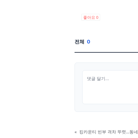
좋아요
0
전체
0
«
킹카운티 빈부 격차 뚜렷…동네