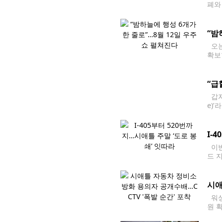
폐와
질 
“밤
오는
확보
르면
“급
갑자
e)
금융
I-
이번
드 
에 
시애
워싱
원 
뮤니티