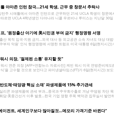
병이나 용기로
틀 아마존 인턴 참극…21세 학생, 근무 중 창문서 추락사
턴주 시애틀에서 아마존 인턴으로 근무하던 21세 UCLA 학생이 창문에
 따르면 UCLA 4학년생인 다야나라 니콜 우르비나 루이스는 지난달 30일
 판정됐다. 현지 경찰 등에 따르면 우르비나 루이스는 시애틀의 버크-길먼
사고 장소는
프, '원정출산 아기에 美시민권 부여 금지' 행정명령 서명
출산 목적 입국·지원 금지…외국 대사 등 외교공관 소속 자녀도 대상 대법
'中부자 악용' 인식 행정명령에 서명한 트럼프 미국 대통령 6일(현지시간) 
 대통령이 서명한 행정명령을 공개하고 있다. [EPA=연합뉴스. 재판매 및 
 자녀의 미국
 "워시 의장, '절제된 소통' 유지할 듯"
 워시 연준 의장 [AFP=연합뉴스 자료사진] 케빈 워시 미국 연방준비제도(
방식'을 고수할 것으로 보인다고 파이낸셜타임스(FT)가 6일(현지시간) 보
 취임 후 첫 10주 동안 일부 실수를 저질렀음을 인정했다. 물가 안정이
 개혁을
 '반도체·태양광 핵심 소재' 파생제품에 15% 추가관세
실리콘 파생제품에 관세 부과…중국과 中우회수출로 겨냥 中덤핑 차단 목
회담·美중간선거 이후 발효…한국 기업 영향 주목 백악관 집무실서 발언하는 
실서 백악관 부비서실장 스티븐 밀러(왼쪽)와 미국 상무장관 하워드 러트닉
뉴스. 재판매 및 DB 금지] 도널드 트럼프
I에이전트, 세계인구보다 많아질것…메모리 가격기준 바뀐다"