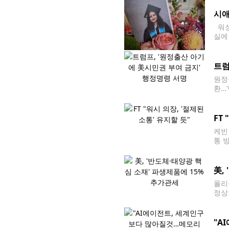
에 
시애
워싱
실에
고로
한 
트럼
원정
환…
미국
간)
FT
케빈
통 
장은
연준
美,
폴리
정상
집무
연합
"A