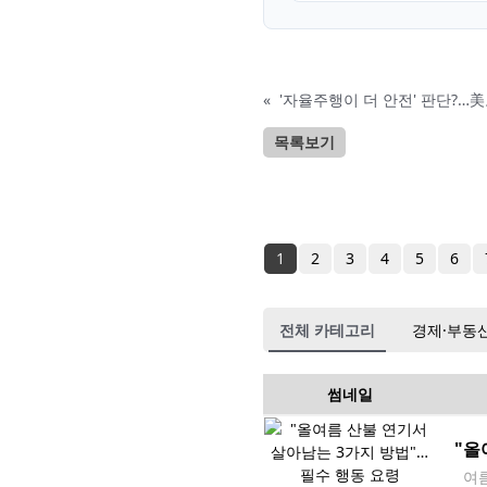
«
'자율주행이 더 안전' 판단?…
목록보기
1
2
3
4
5
6
전체 카테고리
경제·부동
썸네일
"올
여름