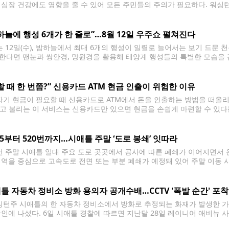
 심장 건강에도 영향을 줄 수 있어 모든 주민들의 주의가 필요하다. 워싱
확인 ▲야외 활동 줄이기 ▲실내 청정 공간 마련 등 3가지
하늘에 행성 6개가 한 줄로”…8월 12일 우주쇼 펼쳐진다
 12일(수), 밤하늘에서 최대 6개의 행성이 일렬로 늘어서는 보기 드문 
한다면 맨눈과 쌍안경, 망원경을 활용해 태양계 행성들의 특별한 모습을 감상
 평소 밤하늘에서는 한 번에 2~3개의 행성을 볼 수 있지만, 이번에는 여
할 때 한 번쯤?” 신용카드 ATM 현금 인출이 위험한 이유
기 현금이 필요할 때 신용카드로 ATM에서 돈을 인출하는 방법을 떠올리는 사
’라고 불리는 이 서비스는 신용카드만 있으면 현금을 손쉽게 마련할 수 있다
 전문가들은 가능한 한 피해야 할 방법으로 꼽는다. 캐시 어드밴스는 신
405부터 520번까지…시애틀 주말 ‘도로 봉쇄’ 잇따라
 주말 시애틀 일대 주요 도로 곳곳에서 공사에 따른 폐쇄가 이어지면서 
지역을 중심으로 고속도로 전면 또는 부분 폐쇄가 예정돼 있어 주말 이동 시
따르면 가장 큰 영향을 받는 구간은 렌턴에서 벨뷰를 잇는 북쪽 방향 405번 주
틀 자동차 정비소 방화 용의자 공개수배…CCTV '폭발 순간' 포착
턴주 시애틀의 한 자동차 정비소에서 방화로 추정되는 화재가 발생한 가운
확인에 나섰다. 6일 시애틀 경찰에 따르면 지난달 28일 레이니어 애비뉴 
 개러지(Ant's Community Garage)'에서 화재가 발생했다. 경찰이