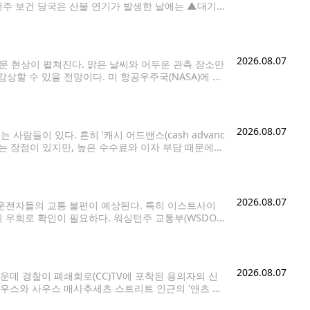
턴주 보건 당국은 산불 연기가 발생한 날에는 ▲대기
2026.08.07
천문 현상이 펼쳐진다. 맑은 날씨와 어두운 관측 장소만
할 수 있을 전망이다. 미 항공우주국(NASA)에 따
러 행성이 비슷한 방향에 모이는
2026.08.07
람들이 있다. 흔히 ‘캐시 어드밴스(cash advanc
는 장점이 있지만, 높은 수수료와 이자 부담 때문에
용카드로 현금을 구매하는 것과 같은 개념이다.
2026.08.07
운전자들의 교통 불편이 예상된다. 특히 이스트사이
 우회로 확인이 필요하다. 워싱턴주 교통부(WSDOT)
간고속도로(I-405)다. 7일(금) 오후
2026.08.07
데 경찰이 폐쇄회로(CC)TV에 포착된 용의자의 신
사우스와 사우스 매사추세츠 스트리트 인근의 '앤츠 커
 확보한 CCTV 영상에는 한 남성이 이날 오후 1시께 왼손