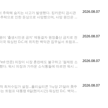
2026.08.07
서 추락해 숨지는 사고가 발생했다. 킹카운티 검시관
 추락으로 인한 둔상으로 사망했으며, 사망 원인은 사
 트레일로 추락해 크게 다친 것으로 알려졌다. 정확
2026.08.07
원이 '출생시민권 금지' 제동걸자 원정출산 금지로 전
미국 워싱턴 D.C.에 위치한 백악관 집무실서 트럼프
DB 금지] 도널드 트럼프 미국 대통령이 6일(현지시
2026.08.07
Fed·연준) 의장이 시장 혼란에도 불구하고 '절제된 소
도했다. 워시 의장과 가까운 소식통들에 따르면 워시 의
라는 자신의 핵심 메시지를 충분히 강조하지 못한 점과
2026.08.07
적 최저수입가 설정…폴리실리콘 1㎏당 21달러 美中
트럼프 대통령 6일(현지시간) 워싱턴 D.C. 백악관
이 트럼프 대통령의 발언을 지켜보고 있다. [AFP=