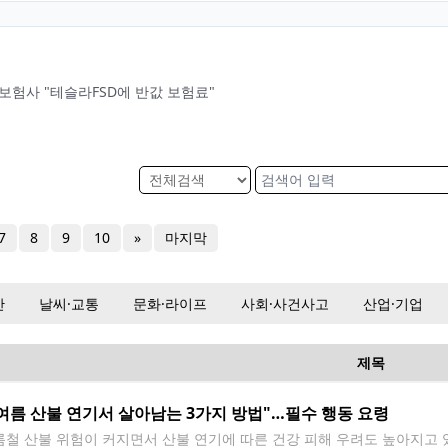
美보험사 "테슬라FSD에 반값 보험료"
7
8
9
10
»
마지막
산
날씨·교통
문화·라이프
사회·사건사고
산업·기업
제목
여름 산불 연기서 살아남는 3가지 방법"…필수 행동 요령
철 산불 위험이 커지면서 산불 연기에 따른 건강 피해 우려도 높아지고 있