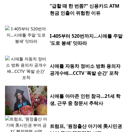
“급할 때 한 번쯤?” 신용카드 ATM
현금 인출이 위험한 이유
I-405부터 520번까지…시애틀 주말
‘도로 봉쇄’ 잇따라
시애틀 자동차 정비소 방화 용의자
공개수배…CCTV '폭발 순간' 포착
시애틀 아마존 인턴 참극…21세 학
생, 근무 중 창문서 추락사
트럼프, '원정출산 아기에 美시민권