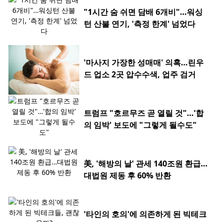
"1시간 숨 쉬면 담배 6개비"…워싱
턴 산불 연기, '측정 한계' 넘었다
'마사지 가장한 성매매' 의혹…린우
드 업소 2곳 압수수색, 업주 검거
트럼프 "호르무즈 곧 열릴 것"…'합
의 임박' 보도에 "그렇게 될수도"
美, '해방의 날' 관세 140조원 환급…
대법원 제동 후 60% 반환
'타인의 호의'에 의존하게 된 빅테크