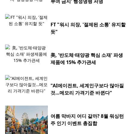
부여 금지' 행정명령 서명
FT "워시 의장, '절제된 소통' 유지할
듯"
美, '반도체·태양광 핵심 소재' 파생
제품에 15% 추가관세
"AI에이전트, 세계인구보다 많아질
것…메모리 가격기준 바뀐다"
여름 막바지 어디 갈까? 8월 워싱턴
주 인기 이벤트 총집합