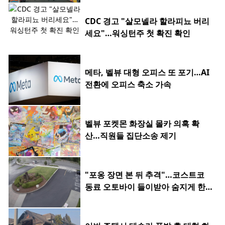
CDC 경고 "살모넬라 할라피뇨 버리
세요"…워싱턴주 첫 확진 확인
메타, 벨뷰 대형 오피스 또 포기…AI
전환에 오피스 축소 가속
벨뷰 포켓몬 화장실 몰카 의혹 확
산…직원들 집단소송 제기
"포옹 장면 본 뒤 추격"…코스트코
동료 오토바이 들이받아 숨지게 한 2
0대