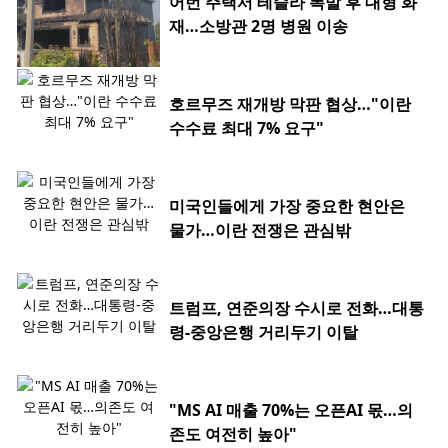
어번 주택서 테슬라 폭발 후 대형 화
재…소방관 2명 병원 이송
호르무즈 재개방 막판 협상…"이란
수수료 최대 7% 요구"
미국인들에게 가장 중요한 현안은
물가…이란 전쟁은 관심밖
트럼프, 연준의장 수시로 전화…대통
령-중앙은행 거리두기 이탈
"MS AI 매출 70%는 오픈AI 몫…의
존도 여전히 높아"