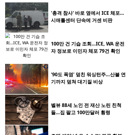
'총격 참사' 바로 옆에서 ICE 체포…
시애틀센터 단속에 거센 비판
100만 건 기습 조회…ICE, WA 운전
자 정보로 이민자 체포 79건 확인
'90도 폭염' 덮친 워싱턴주…산불 연
기까지 덮쳐 대기질 비상
벨뷰 88세 노인 전 재산 노린 친척
들…집 팔고 100만달러 횡령