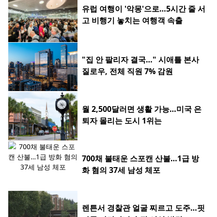
유럽 여행이 '악몽'으로…5시간 줄 서
고 비행기 놓치는 여행객 속출
"집 안 팔리자 결국…" 시애틀 본사
질로우, 전체 직원 7% 감원
월 2,500달러면 생활 가능…미국 은
퇴자 몰리는 도시 1위는
700채 불태운 스포캔 산불…1급 방
화 혐의 37세 남성 체포
렌튼서 경찰관 얼굴 찌르고 도주…핏