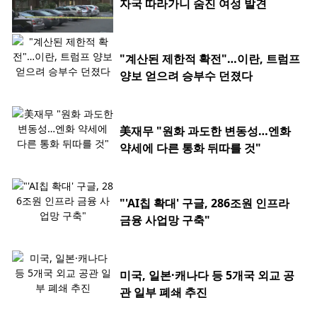
자국 따라가니 숨진 여성 발견
"계산된 제한적 확전"…이란, 트럼프
양보 얻으려 승부수 던졌다
美재무 "원화 과도한 변동성…엔화
약세에 다른 통화 뒤따를 것"
"'AI칩 확대' 구글, 286조원 인프라
금융 사업망 구축"
미국, 일본·캐나다 등 5개국 외교 공
관 일부 폐쇄 추진