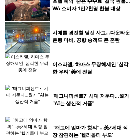
호텔 예약 '숨은 수수료' 결국 환불…
WA 소비자 1만2천명 환불 대상
시애틀 경전철 탈선 사고…다운타운
운행 마비, 공항 승객도 큰 혼란
이스라엘, 하마스 무장해제안 '심각
한 우려' 美에 전달
'매그니피센트7' 시대 저문다…월가
"AI는 생산적 거품"
"해고에 엄마가 항의"…美Z세대 직
장 참견하는 '헬리콥터 부모'