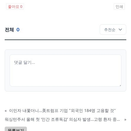
좋아요
0
인쇄
전체
0
«
이민자 내쫓더니…美트럼프 기업 "외국인 184명 고용할 것"
워싱턴주서 올해 첫 ‘인간 조류독감’ 의심자 발생…고령 환자 중증 입원
»
목록보기