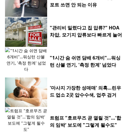
포트 쓰면 안 되는 이유
"관리비 밀렸다고 집 압류?" HOA
차압, 모기지 압류보다 빠르게 늘어
"1시간 숨 쉬면 담배 6개비"…워싱
턴 산불 연기, '측정 한계' 넘었다
'마사지 가장한 성매매' 의혹…린우
드 업소 2곳 압수수색, 업주 검거
트럼프 "호르무즈 곧 열릴 것"…'합
의 임박' 보도에 "그렇게 될수도"