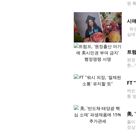
원 
뮤니티
에 
시애
워싱
실에
고로
한 
트럼
원정
환…
미국
간)
FT
케빈
통 
장은
연준
美,
폴리
정상
집무