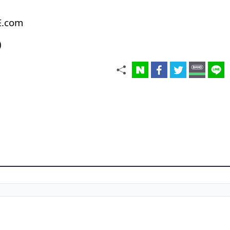
E.com
)