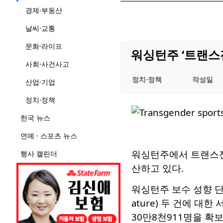
경제·부동산
날씨·교통
문화·라이프
워싱턴주 ‘트랜스
사회·사건사고
정치·정책
작성일
산업·기업
정치·정책
한국 뉴스
연예 · 스포츠 뉴스
워싱턴주에서 트랜스젠
행사 캘린더
산하고 있다.
워싱턴주 보수 성향 단체 ‘렛
ature) 두 건에 
30만8천911명을 확