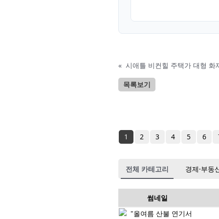
«
시애틀 비컨힐 주택가 대형 화재
목록보기
1
2
3
4
5
6
전체 카테고리
경제·부동
썸네일