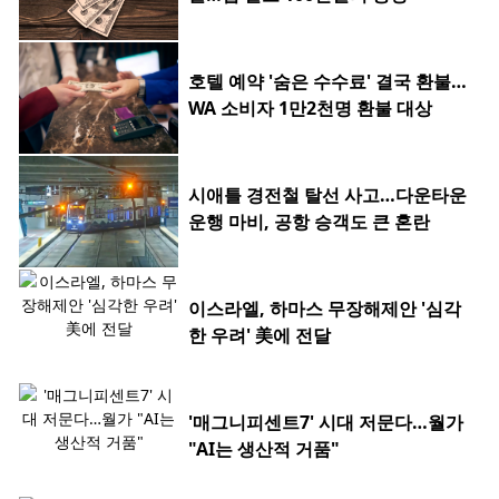
호텔 예약 '숨은 수수료' 결국 환불…
WA 소비자 1만2천명 환불 대상
시애틀 경전철 탈선 사고…다운타운
운행 마비, 공항 승객도 큰 혼란
이스라엘, 하마스 무장해제안 '심각
한 우려' 美에 전달
'매그니피센트7' 시대 저문다…월가
"AI는 생산적 거품"