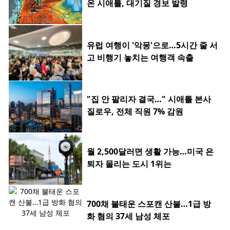
온 시애틀, 대기질 경보 발령
유럽 여행이 '악몽'으로…5시간 줄 서
고 비행기 놓치는 여행객 속출
"집 안 팔리자 결국…" 시애틀 본사
질로우, 전체 직원 7% 감원
월 2,500달러면 생활 가능…미국 은
퇴자 몰리는 도시 1위는
700채 불태운 스포캔 산불…1급 방
화 혐의 37세 남성 체포