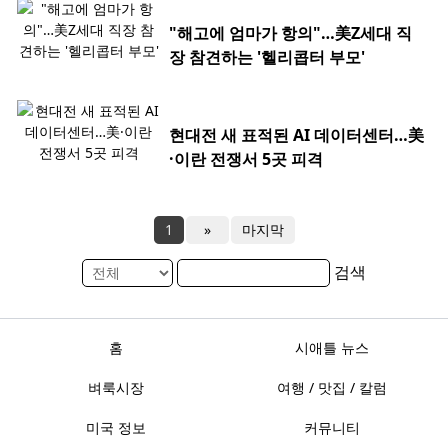
"해고에 엄마가 항의"…美Z세대 직
장 참견하는 '헬리콥터 부모'
현대전 새 표적된 AI 데이터센터…美
·이란 전쟁서 5곳 피격
1
»
마지막
검색
홈
시애틀 뉴스
벼룩시장
여행 / 맛집 / 칼럼
미국 정보
커뮤니티