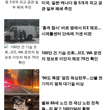
미국, 일본·캐나다 등 5개국 외교 공
관 일부 폐쇄 추진
'총격 참사' 바로 옆에서 ICE 체포…
시애틀센터 단속에 거센 비판
100만 건 기습 조회…ICE, WA 운전
자 정보로 이민자 체포 79건 확인
'90도 폭염' 덮친 워싱턴주…산불 연
기까지 덮쳐 대기질 비상
벨뷰 88세 노인 전 재산 노린 친척
들…집 팔고 100만달러 횡령