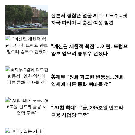
렌튼서 경찰관 얼굴 찌르고 도주…핏
자국 따라가니 숨진 여성 발견
"계산된 제한적 확전"…이란, 트럼프
양보 얻으려 승부수 던졌다
美재무 "원화 과도한 변동성…엔화
약세에 다른 통화 뒤따를 것"
"'AI칩 확대' 구글, 286조원 인프라
금융 사업망 구축"