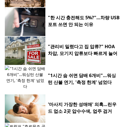
"한 시간 충전해도 5%?"…차량 USB
포트 쓰면 안 되는 이유
"관리비 밀렸다고 집 압류?" HOA
차압, 모기지 압류보다 빠르게 늘어
"1시간 숨 쉬면 담배 6개비"…워싱
턴 산불 연기, '측정 한계' 넘었다
'마사지 가장한 성매매' 의혹…린우
드 업소 2곳 압수수색, 업주 검거