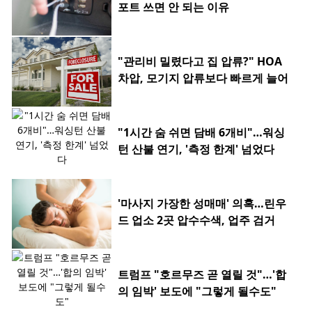
포트 쓰면 안 되는 이유
"관리비 밀렸다고 집 압류?" HOA
차압, 모기지 압류보다 빠르게 늘어
"1시간 숨 쉬면 담배 6개비"…워싱
턴 산불 연기, '측정 한계' 넘었다
'마사지 가장한 성매매' 의혹…린우
드 업소 2곳 압수수색, 업주 검거
트럼프 "호르무즈 곧 열릴 것"…'합
의 임박' 보도에 "그렇게 될수도"