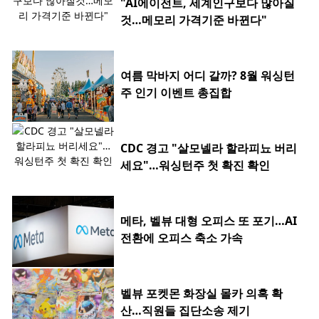
"AI에이전트, 세계인구보다 많아질
것…메모리 가격기준 바뀐다"
여름 막바지 어디 갈까? 8월 워싱턴
주 인기 이벤트 총집합
CDC 경고 "살모넬라 할라피뇨 버리
세요"…워싱턴주 첫 확진 확인
메타, 벨뷰 대형 오피스 또 포기…AI
전환에 오피스 축소 가속
벨뷰 포켓몬 화장실 몰카 의혹 확
산…직원들 집단소송 제기