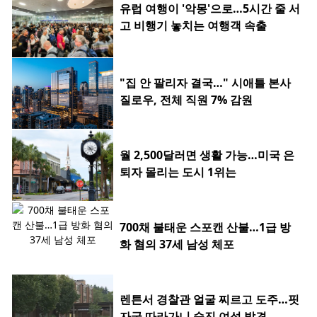
유럽 여행이 '악몽'으로…5시간 줄 서
고 비행기 놓치는 여행객 속출
"집 안 팔리자 결국…" 시애틀 본사
질로우, 전체 직원 7% 감원
월 2,500달러면 생활 가능…미국 은
퇴자 몰리는 도시 1위는
700채 불태운 스포캔 산불…1급 방
화 혐의 37세 남성 체포
렌튼서 경찰관 얼굴 찌르고 도주…핏
자국 따라가니 숨진 여성 발견