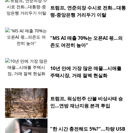
트럼프, 연준의장 수시로 전화…대통
령-중앙은행 거리두기 이탈
"MS AI 매출 70%는 오픈AI 몫…의
존도 여전히 높아"
10년 만에 가장 많은 매물…시애틀
주택시장, 거래 절벽 현실화
트럼프, 워싱턴주 산불 비상사태 승
인…연방 재난지원 본격 투입
"한 시간 충전해도 5%?"…차량 USB