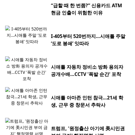
“급할 때 한 번쯤?” 신용카드 ATM
현금 인출이 위험한 이유
I-405부터 520번까지…시애틀 주말
‘도로 봉쇄’ 잇따라
시애틀 자동차 정비소 방화 용의자
공개수배…CCTV '폭발 순간' 포착
시애틀 아마존 인턴 참극…21세 학
생, 근무 중 창문서 추락사
트럼프, '원정출산 아기에 美시민권