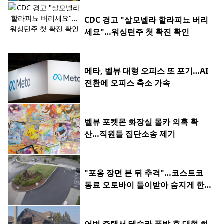
CDC 경고 "살모넬라 할라피뇨 버리
세요"…워싱턴주 첫 확진 확인
메타, 벨뷰 대형 오피스 또 포기…AI
전환에 오피스 축소 가속
벨뷰 포켓몬 화장실 몰카 의혹 확
산…직원들 집단소송 제기
"포옹 장면 본 뒤 추격"…코스트코
동료 오토바이 들이받아 숨지게 한 2
0대