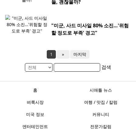
들, 괜찮을까?
"미군, 사드 미사일 80% 소진…'위험
할 정도로 부족' 경고"
1
»
마지막
검색
홈
시애틀 뉴스
벼룩시장
여행 / 맛집 / 칼럼
미국 정보
커뮤니티
엔터테인먼트
전문가칼럼