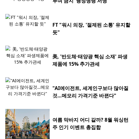
부여 금지' 행정명령 서명
FT "워시 의장, '절제된 소통' 유지할
듯"
美, '반도체·태양광 핵심 소재' 파생
제품에 15% 추가관세
"AI에이전트, 세계인구보다 많아질
것…메모리 가격기준 바뀐다"
여름 막바지 어디 갈까? 8월 워싱턴
주 인기 이벤트 총집합