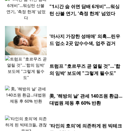
"1시간 숨 쉬면 담배 6개비"…워싱
턴 산불 연기, '측정 한계' 넘었다
'마사지 가장한 성매매' 의혹…린우
드 업소 2곳 압수수색, 업주 검거
트럼프 "호르무즈 곧 열릴 것"…'합
의 임박' 보도에 "그렇게 될수도"
美, '해방의 날' 관세 140조원 환급…
대법원 제동 후 60% 반환
'타인의 호의'에 의존하게 된 빅테크