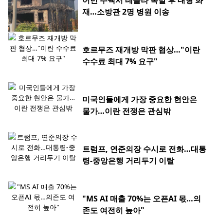
어번 주택서 테슬라 폭발 후 대형 화
재…소방관 2명 병원 이송
호르무즈 재개방 막판 협상…"이란
수수료 최대 7% 요구"
미국인들에게 가장 중요한 현안은
물가…이란 전쟁은 관심밖
트럼프, 연준의장 수시로 전화…대통
령-중앙은행 거리두기 이탈
"MS AI 매출 70%는 오픈AI 몫…의
존도 여전히 높아"