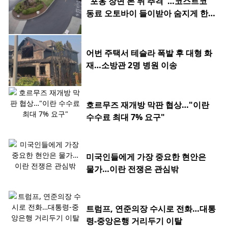
"포옹 장면 본 뒤 추격"…코스트코
동료 오토바이 들이받아 숨지게 한 2
0대
어번 주택서 테슬라 폭발 후 대형 화
재…소방관 2명 병원 이송
호르무즈 재개방 막판 협상…"이란
수수료 최대 7% 요구"
미국인들에게 가장 중요한 현안은
물가…이란 전쟁은 관심밖
트럼프, 연준의장 수시로 전화…대통
령-중앙은행 거리두기 이탈