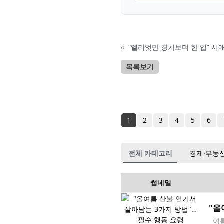
«
“엘리엇만 경치보며 한 입” 시
목록보기
1
2
3
4
5
6
전체 카테고리
경제·부동
썸네일
"올
여름