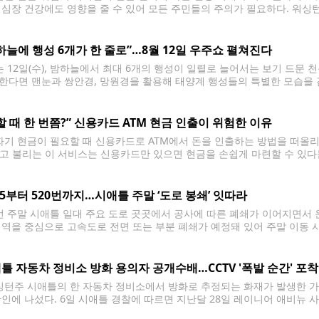
 심장 건강에도 영향을 줄 수 있어 모든 주민들의 주의가 필요하다. 워싱
확인 ▲야외 활동 줄이기 ▲실내 청정 공간 마련 등 3가지
하늘에 행성 6개가 한 줄로”…8월 12일 우주쇼 펼쳐진다
 12일(수), 밤하늘에서 최대 6개의 행성이 일렬로 늘어서는 보기 드문 
한다면 맨눈과 쌍안경, 망원경을 활용해 태양계 행성들의 특별한 모습을 감상
 평소 밤하늘에서는 한 번에 2~3개의 행성을 볼 수 있지만, 이번에는 여
할 때 한 번쯤?” 신용카드 ATM 현금 인출이 위험한 이유
기 현금이 필요할 때 신용카드로 ATM에서 돈을 인출하는 방법을 떠올리는 사
’라고 불리는 이 서비스는 신용카드만 있으면 현금을 손쉽게 마련할 수 있다
 전문가들은 가능한 한 피해야 할 방법으로 꼽는다. 캐시 어드밴스는 신
405부터 520번까지…시애틀 주말 ‘도로 봉쇄’ 잇따라
 주말 시애틀 일대 주요 도로 곳곳에서 공사에 따른 폐쇄가 이어지면서 
지역을 중심으로 고속도로 전면 또는 부분 폐쇄가 예정돼 있어 주말 이동 시
따르면 가장 큰 영향을 받는 구간은 렌턴에서 벨뷰를 잇는 북쪽 방향 405번 주
틀 자동차 정비소 방화 용의자 공개수배…CCTV '폭발 순간' 포착
턴주 시애틀의 한 자동차 정비소에서 방화로 추정되는 화재가 발생한 가운
확인에 나섰다. 6일 시애틀 경찰에 따르면 지난달 28일 레이니어 애비뉴 
 개러지(Ant's Community Garage)'에서 화재가 발생했다. 경찰이