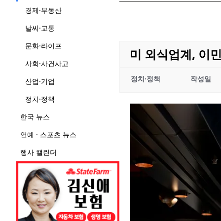
경제·부동산
날씨·교통
문화·라이프
미 외식업계, 이
사회·사건사고
정치·정책
작성일
산업·기업
정치·정책
한국 뉴스
연예 · 스포츠 뉴스
행사 캘린더