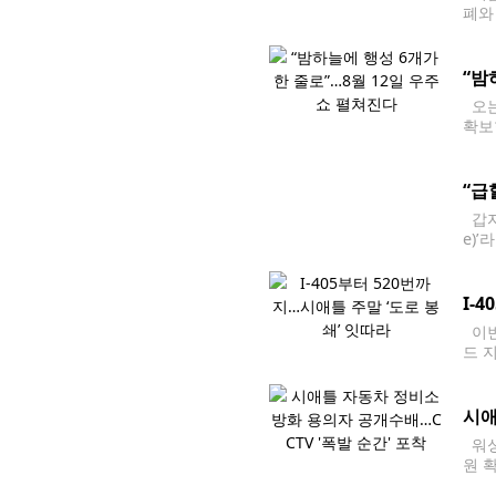
폐와
질 
“밤
오는
확보
르면
“급
갑자
e)
금융
I-
이번
드 
에 
시애
워싱
원 
뮤니티