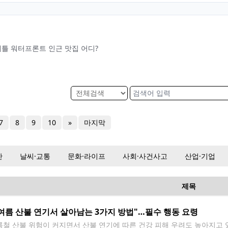
애틀 워터프론트 인근 맛집 어디?
7
8
9
10
»
마지막
산
날씨·교통
문화·라이프
사회·사건사고
산업·기업
제목
여름 산불 연기서 살아남는 3가지 방법"…필수 행동 요령
철 산불 위험이 커지면서 산불 연기에 따른 건강 피해 우려도 높아지고 있