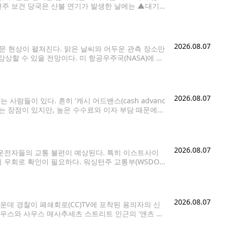
턴주 보건 당국은 산불 연기가 발생한 날에는 ▲대기
2026.08.07
천문 현상이 펼쳐진다. 맑은 날씨와 어두운 관측 장소만
할 수 있을 전망이다. 미 항공우주국(NASA)에 따
러 행성이 비슷한 방향에 모이는
2026.08.07
람들이 있다. 흔히 ‘캐시 어드밴스(cash advanc
는 장점이 있지만, 높은 수수료와 이자 부담 때문에
용카드로 현금을 구매하는 것과 같은 개념이다.
2026.08.07
운전자들의 교통 불편이 예상된다. 특히 이스트사이
 우회로 확인이 필요하다. 워싱턴주 교통부(WSDOT)
간고속도로(I-405)다. 7일(금) 오후
2026.08.07
데 경찰이 폐쇄회로(CC)TV에 포착된 용의자의 신
사우스와 사우스 매사추세츠 스트리트 인근의 '앤츠 커
 확보한 CCTV 영상에는 한 남성이 이날 오후 1시께 왼손