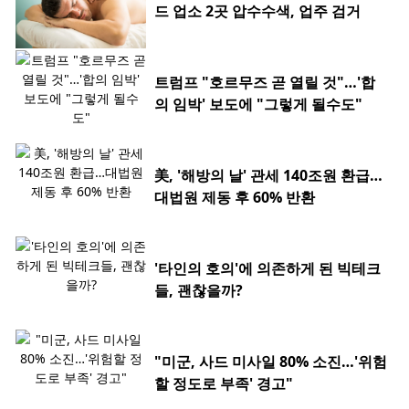
드 업소 2곳 압수수색, 업주 검거
트럼프 "호르무즈 곧 열릴 것"…'합
의 임박' 보도에 "그렇게 될수도"
美, '해방의 날' 관세 140조원 환급…
대법원 제동 후 60% 반환
'타인의 호의'에 의존하게 된 빅테크
들, 괜찮을까?
"미군, 사드 미사일 80% 소진…'위험
할 정도로 부족' 경고"