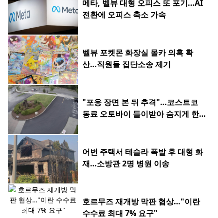
메타, 벨뷰 대형 오피스 또 포기…AI
전환에 오피스 축소 가속
벨뷰 포켓몬 화장실 몰카 의혹 확
산…직원들 집단소송 제기
"포옹 장면 본 뒤 추격"…코스트코
동료 오토바이 들이받아 숨지게 한 2
0대
어번 주택서 테슬라 폭발 후 대형 화
재…소방관 2명 병원 이송
호르무즈 재개방 막판 협상…"이란
수수료 최대 7% 요구"