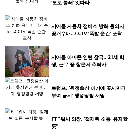
‘도로 봉쇄’ 잇따라
시애틀 자동차 정비소 방화 용의자
공개수배…CCTV '폭발 순간' 포착
시애틀 아마존 인턴 참극…21세 학
생, 근무 중 창문서 추락사
트럼프, '원정출산 아기에 美시민권
부여 금지' 행정명령 서명
FT "워시 의장, '절제된 소통' 유지할
듯"