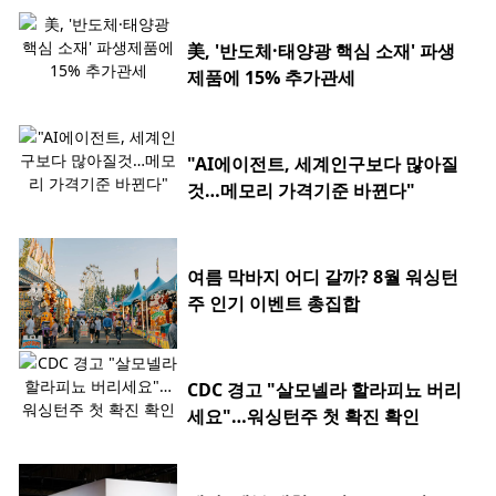
美, '반도체·태양광 핵심 소재' 파생
제품에 15% 추가관세
"AI에이전트, 세계인구보다 많아질
것…메모리 가격기준 바뀐다"
여름 막바지 어디 갈까? 8월 워싱턴
주 인기 이벤트 총집합
CDC 경고 "살모넬라 할라피뇨 버리
세요"…워싱턴주 첫 확진 확인