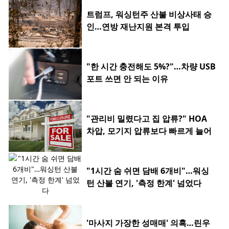
트럼프, 워싱턴주 산불 비상사태 승
인…연방 재난지원 본격 투입
"한 시간 충전해도 5%?"…차량 USB
포트 쓰면 안 되는 이유
"관리비 밀렸다고 집 압류?" HOA
차압, 모기지 압류보다 빠르게 늘어
"1시간 숨 쉬면 담배 6개비"…워싱
턴 산불 연기, '측정 한계' 넘었다
'마사지 가장한 성매매' 의혹…린우