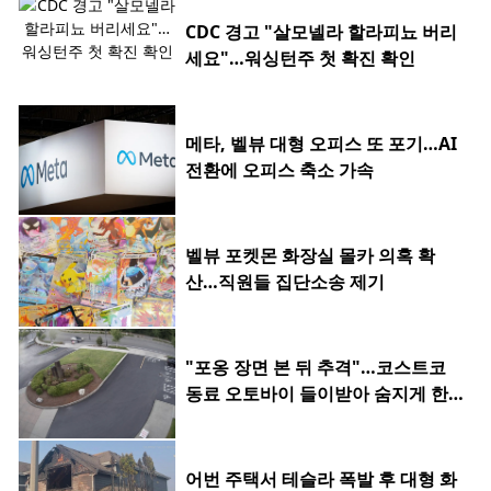
CDC 경고 "살모넬라 할라피뇨 버리
세요"…워싱턴주 첫 확진 확인
메타, 벨뷰 대형 오피스 또 포기…AI
전환에 오피스 축소 가속
벨뷰 포켓몬 화장실 몰카 의혹 확
산…직원들 집단소송 제기
"포옹 장면 본 뒤 추격"…코스트코
동료 오토바이 들이받아 숨지게 한 2
0대
어번 주택서 테슬라 폭발 후 대형 화