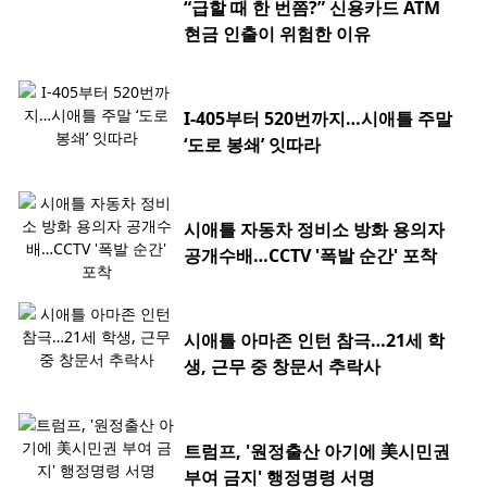
“급할 때 한 번쯤?” 신용카드 ATM
현금 인출이 위험한 이유
I-405부터 520번까지…시애틀 주말
‘도로 봉쇄’ 잇따라
시애틀 자동차 정비소 방화 용의자
공개수배…CCTV '폭발 순간' 포착
시애틀 아마존 인턴 참극…21세 학
생, 근무 중 창문서 추락사
트럼프, '원정출산 아기에 美시민권
부여 금지' 행정명령 서명