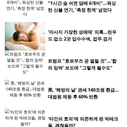
"1시간 숨 쉬면 담배 6개비"…워싱
턴 산불 연기, '측정 한계' 넘었다
'마사지 가장한 성매매' 의혹…린우
드 업소 2곳 압수수색, 업주 검거
트럼프 "호르무즈 곧 열릴 것"…'합
의 임박' 보도에 "그렇게 될수도"
美, '해방의 날' 관세 140조원 환급…
대법원 제동 후 60% 반환
'타인의 호의'에 의존하게 된 빅테크
들, 괜찮을까?