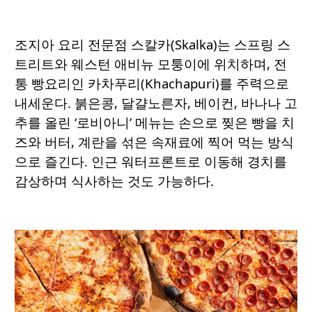
조지아 요리 전문점 스칼카(Skalka)는 스프링 스
트리트와 웨스턴 애비뉴 모퉁이에 위치하며, 전
통 빵요리인 카차푸리(Khachapuri)를 주력으로
내세운다. 붉은콩, 달걀노른자, 베이컨, 바나나 고
추를 올린 ‘로비아니’ 메뉴는 손으로 찢은 빵을 치
즈와 버터, 계란을 섞은 속재료에 찍어 먹는 방식
으로 즐긴다. 인근 워터프론트로 이동해 경치를
감상하며 식사하는 것도 가능하다.