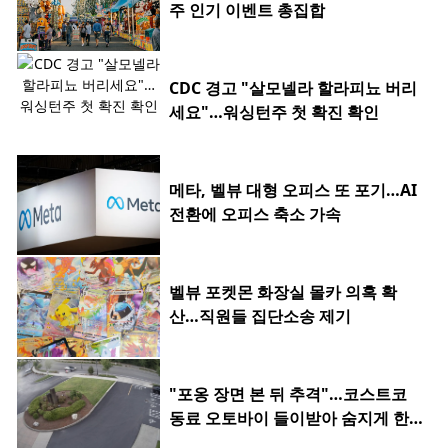
주 인기 이벤트 총집합
CDC 경고 "살모넬라 할라피뇨 버리
세요"…워싱턴주 첫 확진 확인
메타, 벨뷰 대형 오피스 또 포기…AI
전환에 오피스 축소 가속
벨뷰 포켓몬 화장실 몰카 의혹 확
산…직원들 집단소송 제기
"포옹 장면 본 뒤 추격"…코스트코
동료 오토바이 들이받아 숨지게 한 2
0대