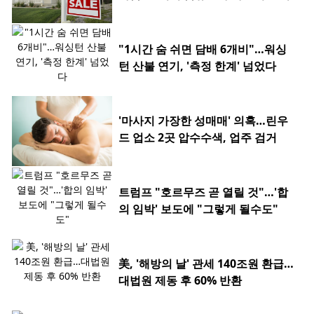
"1시간 숨 쉬면 담배 6개비"…워싱
턴 산불 연기, '측정 한계' 넘었다
'마사지 가장한 성매매' 의혹…린우
드 업소 2곳 압수수색, 업주 검거
트럼프 "호르무즈 곧 열릴 것"…'합
의 임박' 보도에 "그렇게 될수도"
美, '해방의 날' 관세 140조원 환급…
대법원 제동 후 60% 반환