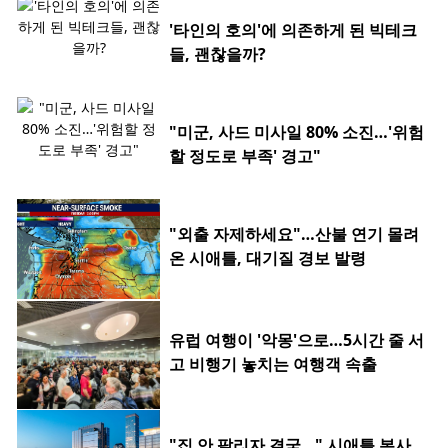
'타인의 호의'에 의존하게 된 빅테크
들, 괜찮을까?
"미군, 사드 미사일 80% 소진…'위험
할 정도로 부족' 경고"
"외출 자제하세요"…산불 연기 몰려
온 시애틀, 대기질 경보 발령
유럽 여행이 '악몽'으로…5시간 줄 서
고 비행기 놓치는 여행객 속출
"집 안 팔리자 결국…" 시애틀 본사