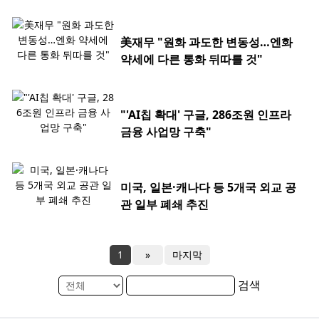
美재무 "원화 과도한 변동성…엔화
약세에 다른 통화 뒤따를 것"
"'AI칩 확대' 구글, 286조원 인프라
금융 사업망 구축"
미국, 일본·캐나다 등 5개국 외교 공
관 일부 폐쇄 추진
1
»
마지막
검색