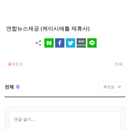
연합뉴스제공 (케이시애틀 제휴사)
좋아요
0
인쇄
전체
0