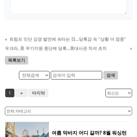
«
트럼프 잇단 강경 발언에 속타는 日…당혹감 속 "상황 더 엄중"
우크라, 美 무기지원 중단에 당혹…美대사관 차석 초치
»
목록보기
검색
1
»
마지막
여름 막바지 어디 갈까? 8월 워싱턴