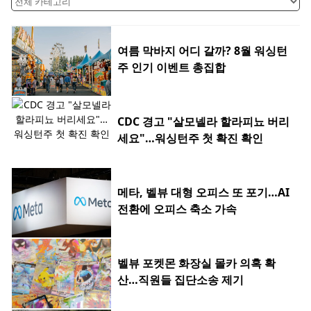
여름 막바지 어디 갈까? 8월 워싱턴
주 인기 이벤트 총집합
CDC 경고 "살모넬라 할라피뇨 버리
세요"…워싱턴주 첫 확진 확인
메타, 벨뷰 대형 오피스 또 포기…AI
전환에 오피스 축소 가속
벨뷰 포켓몬 화장실 몰카 의혹 확
산…직원들 집단소송 제기