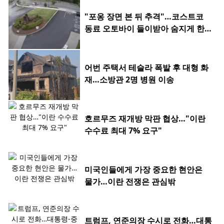
"포옹 장면 본 뒤 추격"…코스트코
동료 오토바이 들이받아 숨지게 한 2
0대
어번 주택서 테슬라 폭발 후 대형 화
재…소방관 2명 병원 이송
호르무즈 재개방 막판 협상…"이란
수수료 최대 7% 요구"
미국인들에게 가장 중요한 현안은
물가…이란 전쟁은 관심밖
트럼프, 연준의장 수시로 전화…대통