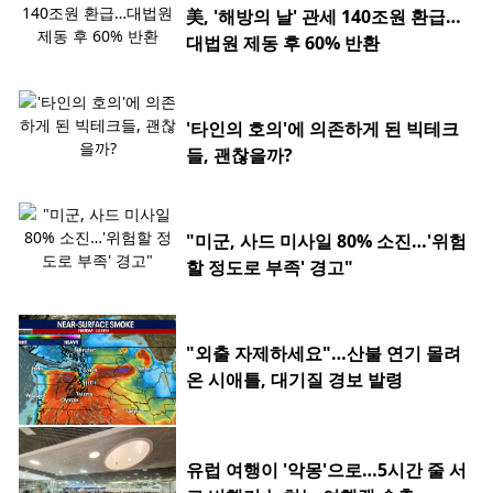
美, '해방의 날' 관세 140조원 환급…
대법원 제동 후 60% 반환
'타인의 호의'에 의존하게 된 빅테크
들, 괜찮을까?
"미군, 사드 미사일 80% 소진…'위험
할 정도로 부족' 경고"
"외출 자제하세요"…산불 연기 몰려
온 시애틀, 대기질 경보 발령
유럽 여행이 '악몽'으로…5시간 줄 서