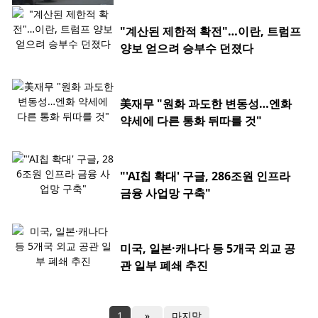
"계산된 제한적 확전"…이란, 트럼프
양보 얻으려 승부수 던졌다
美재무 "원화 과도한 변동성…엔화
약세에 다른 통화 뒤따를 것"
"'AI칩 확대' 구글, 286조원 인프라
금융 사업망 구축"
미국, 일본·캐나다 등 5개국 외교 공
관 일부 폐쇄 추진
1
»
마지막