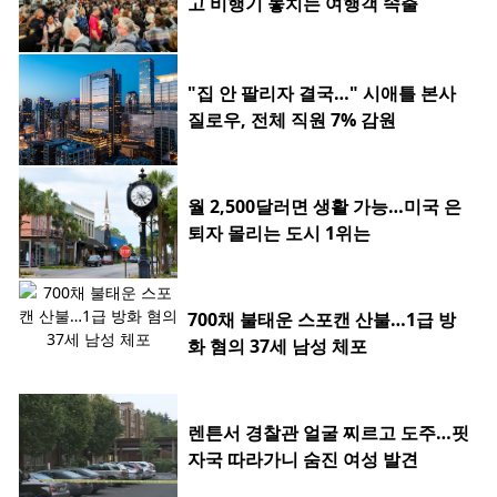
고 비행기 놓치는 여행객 속출
"집 안 팔리자 결국…" 시애틀 본사
질로우, 전체 직원 7% 감원
월 2,500달러면 생활 가능…미국 은
퇴자 몰리는 도시 1위는
700채 불태운 스포캔 산불…1급 방
화 혐의 37세 남성 체포
렌튼서 경찰관 얼굴 찌르고 도주…핏
자국 따라가니 숨진 여성 발견