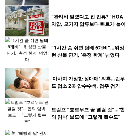
"관리비 밀렸다고 집 압류?" HOA
차압, 모기지 압류보다 빠르게 늘어
"1시간 숨 쉬면 담배 6개비"…워싱
턴 산불 연기, '측정 한계' 넘었다
'마사지 가장한 성매매' 의혹…린우
드 업소 2곳 압수수색, 업주 검거
트럼프 "호르무즈 곧 열릴 것"…'합
의 임박' 보도에 "그렇게 될수도"