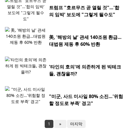
트럼프 "호르무즈 곧 열릴 것"…'합
의 임박' 보도에 "그렇게 될수도"
美, '해방의 날' 관세 140조원 환급…
대법원 제동 후 60% 반환
'타인의 호의'에 의존하게 된 빅테크
들, 괜찮을까?
"미군, 사드 미사일 80% 소진…'위험
할 정도로 부족' 경고"
1
»
마지막