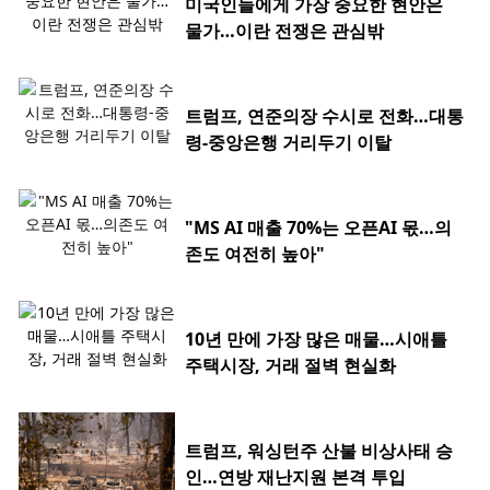
미국인들에게 가장 중요한 현안은
물가…이란 전쟁은 관심밖
트럼프, 연준의장 수시로 전화…대통
령-중앙은행 거리두기 이탈
"MS AI 매출 70%는 오픈AI 몫…의
존도 여전히 높아"
10년 만에 가장 많은 매물…시애틀
주택시장, 거래 절벽 현실화
트럼프, 워싱턴주 산불 비상사태 승
인…연방 재난지원 본격 투입