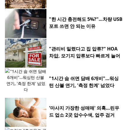
"한 시간 충전해도 5%?"…차량 USB
포트 쓰면 안 되는 이유
"관리비 밀렸다고 집 압류?" HOA
차압, 모기지 압류보다 빠르게 늘어
"1시간 숨 쉬면 담배 6개비"…워싱
턴 산불 연기, '측정 한계' 넘었다
'마사지 가장한 성매매' 의혹…린우
드 업소 2곳 압수수색, 업주 검거