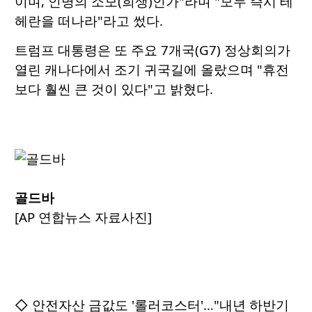
이며, 인명의 소모(희생)인가"라며 "모두 즉시 테
헤란을 떠나라"라고 썼다.
트럼프 대통령은 또 주요 7개국(G7) 정상회의가
열린 캐나다에서 조기 귀국길에 올랐으며 "휴전
보다 훨씬 큰 것이 있다"고 밝혔다.
골드바
[AP 연합뉴스 자료사진]
◇ 안전자산 금값도 '롤러코스터'…"내년 하반기