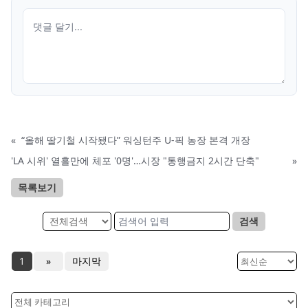
«
“올해 딸기철 시작됐다” 워싱턴주 U-픽 농장 본격 개장
'LA 시위' 열흘만에 체포 '0명'…시장 "통행금지 2시간 단축"
»
목록보기
검색
1
»
마지막