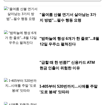
"올여름 산불 연기서 살아남는 3가
지 방법"…필수 행동 요령
“밤하늘에 행성 6개가 한 줄로”…8월
12일 우주쇼 펼쳐진다
“급할 때 한 번쯤?” 신용카드 ATM
현금 인출이 위험한 이유
I-405부터 520번까지…시애틀 주말
‘도로 봉쇄’ 잇따라