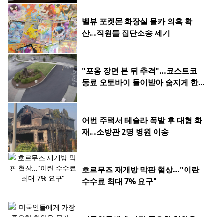
벨뷰 포켓몬 화장실 몰카 의혹 확
산…직원들 집단소송 제기
"포옹 장면 본 뒤 추격"…코스트코
동료 오토바이 들이받아 숨지게 한 2
0대
어번 주택서 테슬라 폭발 후 대형 화
재…소방관 2명 병원 이송
호르무즈 재개방 막판 협상…"이란
수수료 최대 7% 요구"